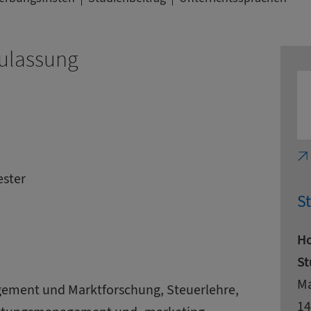
ulassung
ester
S
H
St
Ad
St
Ma
gement und Marktforschung, Steuerlehre,
Po
St
14