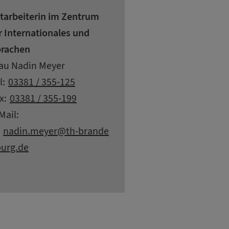
tarbeiterin im Zentrum
r Internationales und
rachen
resse
ame
au Nadin Meyer
ntaktdaten
l:
03381 / 355-125
x:
03381 / 355-199
Mail:
at
nadin.
meyer
th-brande
urg.
de