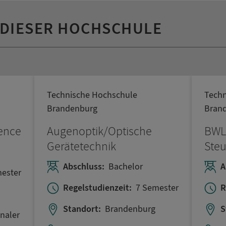
 DIESER HOCHSCHULE
Technische Hochschule
Techn
Brandenburg
Bran
ence
Augenoptik/Optische
BWL,
Gerätetechnik
Ste
Abschluss:
Bachelor
A
ester
Regelstudienzeit:
7 Semester
R
Standort:
Brandenburg
S
onaler