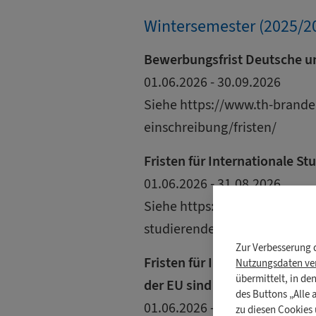
Wintersemester (2025/2
Bewerbungsfrist Deutsche u
01.06.2026 - 30.09.2026
Siehe
https://www.th-brand
einschreibung/fristen/
Fristen für Internationale S
01.06.2026 - 31.08.2026
Siehe
https://zis.th-branden
studierende/bewerbung/
Zur Verbesserung 
Fristen für Internationale St
Nutzungsdaten ver
übermittelt, in d
der EU sind
des Buttons „Alle
01.06.2026 - 31.08.2026
zu diesen Cookies 