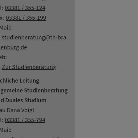
ntaktdaten
l:
03381 / 355-124
x:
03381 / 355-199
Mail:
at
studienberatung
th-bra
enburg.
de
eb:
Zur Studienberatung
chliche Leitung
lgemeine Studienberatung
d Duales Studium
resse
ame
au Dana Voigt
ntaktdaten
l:
03381 / 355-794
Mail: