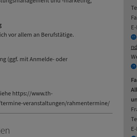
stungsmanagement und -marketing,
Ko
Te
Fa
g
E-
ch vor allem an Berufstätige.
nd
W
g (ggf. mit Anmelde- oder
Fa
Al
Siehe
https://www.th-
un
/termine-veranstaltungen/rahmentermine/
Ad
N
Fr
Ko
Te
ten
E-