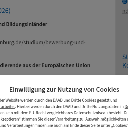
026)
nd
nd Bildungsinländer
enburg.de/studium/bewerbung-und-
S
K
tudierende aus der Europäischen Union
Ko
E-
burg.de/auslaendische-
Einwilligung zur Nutzung von
Cookies
e
der Website werden durch den
DAAD
und
Dritte
Cookies
gesetzt und
udierende aus Staaten, die nicht Mitglieder
arbeitet
. Hierbei werden durch den DAAD und Dritte Nutzungsdaten in
D
enen kein mit dem EU-Recht vergleichbares Datenschutzniveau besteht. D
A
 akzeptieren“ stimmen Sie dieser Verarbeitung zu. Auswahlmöglichkeiten
A
und Verarbeitungen finden Sie auch am Ende dieser Seite unter „Cookies“