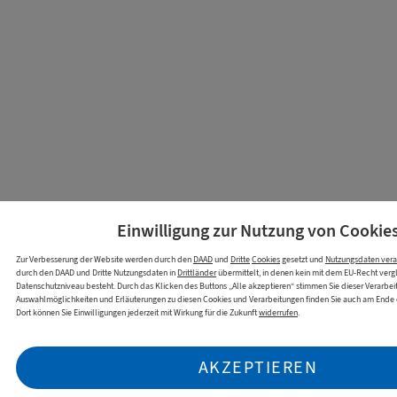
Einwilligung zur Nutzung von
Cookie
Zur Verbesserung der Website werden durch den
DAAD
und
Dritte
Cookies
gesetzt und
Nutzungsdaten vera
durch den DAAD und Dritte Nutzungsdaten in
Drittländer
übermittelt, in denen kein mit dem EU-Recht verg
Datenschutzniveau besteht. Durch das Klicken des Buttons „Alle akzeptieren“ stimmen Sie dieser Verarbei
Auswahlmöglichkeiten und Erläuterungen zu diesen Cookies und Verarbeitungen finden Sie auch am Ende di
Dort können Sie Einwilligungen jederzeit mit Wirkung für die Zukunft
widerrufen
.
AKZEPTIEREN