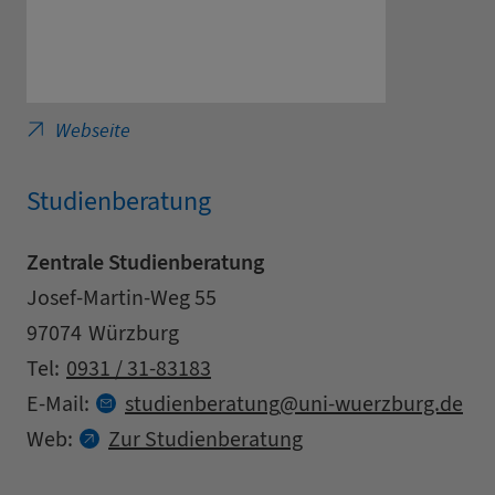
Julius-Maximilians-Universität Würzburg - Ch
Webseite
Studienberatung
Zentrale Studienberatung
Adresse
Straße
Josef-Martin-Weg 55
Postleitzahl
Stadt
97074
Würzburg
Kontaktdaten
Tel:
0931 / 31-83183
at
E-Mail:
studienberatung
uni-wuerzburg.
de
Web:
Zur Studienberatung