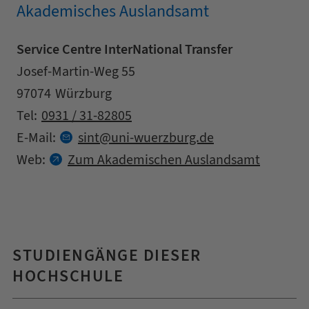
Akademisches Auslandsamt
Service Centre InterNational Transfer
Adresse
Straße
Josef-Martin-Weg 55
Postleitzahl
Stadt
97074
Würzburg
Kontaktdaten
Tel:
0931 / 31-82805
at
E-Mail:
sint
uni-wuerzburg.
de
Web:
Zum Akademischen Auslandsamt
STUDIENGÄNGE DIESER
HOCHSCHULE