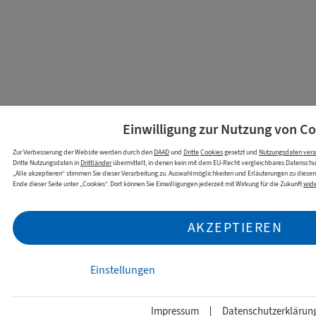
Einwilligung zur Nutzung von
Co
Zur Verbesserung der Website werden durch den
DAAD
und
Dritte
Cookies
gesetzt und
Nutzungsdaten vera
Dritte Nutzungsdaten in
Drittländer
übermittelt, in denen kein mit dem EU-Recht vergleichbares Datenschu
„Alle akzeptieren“ stimmen Sie dieser Verarbeitung zu. Auswahlmöglichkeiten und Erläuterungen zu diese
Ende dieser Seite unter „Cookies“. Dort können Sie Einwilligungen jederzeit mit Wirkung für die Zukunft
wide
AKZEPTIEREN
Einstellungen
Impressum
Datenschutzerklärun