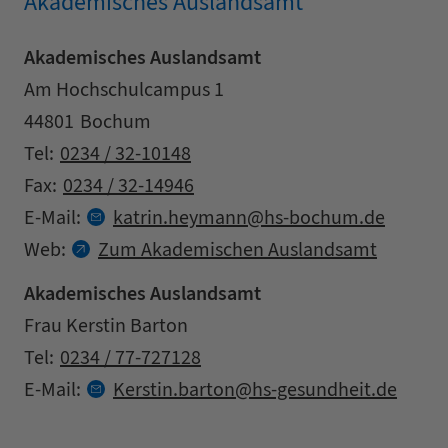
Akademisches Auslandsamt
Akademisches Auslandsamt
Adresse
Straße
Am Hochschulcampus 1
Postleitzahl
Stadt
44801
Bochum
Kontaktdaten
Tel:
0234 / 32-10148
Fax:
0234 / 32-14946
at
E-Mail:
katrin.
heymann
hs-bochum.
de
Web:
Zum Akademischen Auslandsamt
Akademisches Auslandsamt
Adresse
Name
Frau Kerstin Barton
Kontaktdaten
Tel:
0234 / 77-727128
at
E-Mail:
Kerstin.
barton
hs-gesundheit.
de