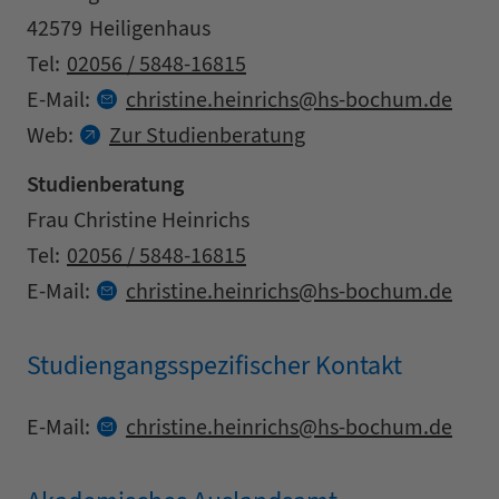
Postleitzahl
Stadt
42579
Heiligenhaus
Kontaktdaten
Tel:
02056 / 5848-16815
at
E-Mail:
christine.
heinrichs
hs-bochum.
de
Web:
Zur Studienberatung
Studienberatung
Adresse
Name
Frau Christine Heinrichs
Kontaktdaten
Tel:
02056 / 5848-16815
at
E-Mail:
christine.
heinrichs
hs-bochum.
de
Studiengangsspezifischer Kontakt
Kontaktdaten
at
E-Mail:
christine.
heinrichs
hs-bochum.
de