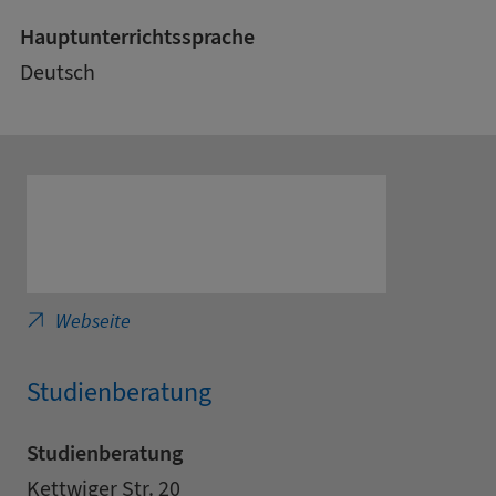
Hauptunterrichtssprache
Deutsch
Hochschule Bochum - Angewandte Informatik 
Webseite
Studienberatung
Studienberatung
Adresse
Straße
Kettwiger Str. 20