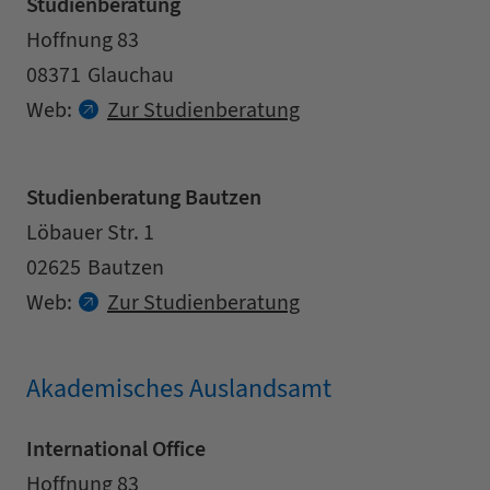
Studienberatung
Adresse
Straße
Hoffnung 83
Postleitzahl
Stadt
08371
Glauchau
Kontaktdaten
Web:
Zur Studienberatung
Studienberatung Bautzen
Adresse
Straße
Löbauer Str. 1
Postleitzahl
Stadt
02625
Bautzen
Kontaktdaten
Web:
Zur Studienberatung
Akademisches Auslandsamt
International Office
Adresse
Straße
Hoffnung 83