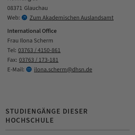
Postleitzahl
Stadt
08371
Glauchau
Kontaktdaten
Web:
Zum Akademischen Auslandsamt
International Office
Adresse
Name
Frau Ilona Scherm
Kontaktdaten
Tel:
03763 / 4150-861
Fax:
03763 / 173-181
at
E-Mail:
ilona.
scherm
dhsn.
de
STUDIENGÄNGE DIESER
HOCHSCHULE